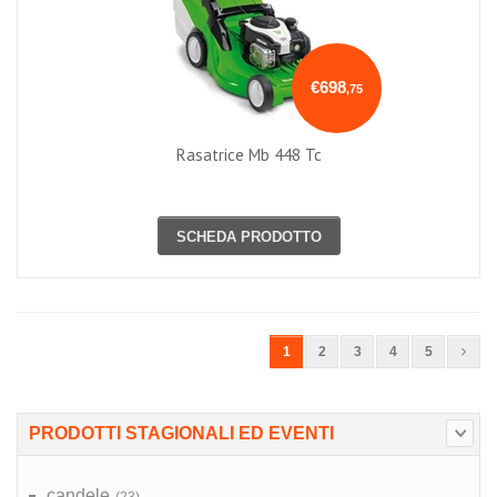
€698
,75
Rasatrice Mb 448 Tc
SCHEDA PRODOTTO
1
2
3
4
5
PRODOTTI STAGIONALI ED EVENTI
candele
(23)