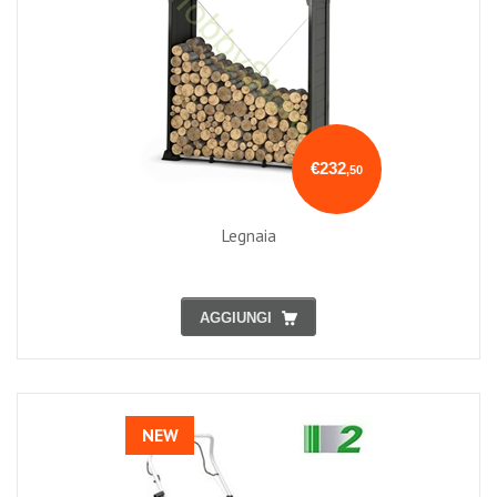
€232
,50
Legnaia
AGGIUNGI
NEW