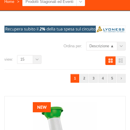
Home
Prodotti Stagionali ed Eventi
Ordina per:
Descrizione ▲
view:
15
1
2
3
4
5
NEW