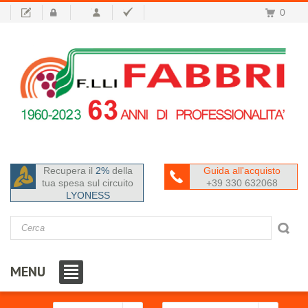
0
Recupera il
2%
della
Guida all'acquisto
tua spesa sul circuito
+39 330 632068
LYONESS
MENU