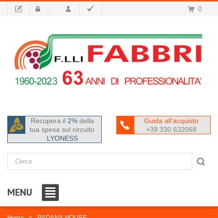
0
Recupera il
2%
della
Guida all'acquisto
tua spesa sul circuito
+39 330 632068
LYONESS
MENU
Home
PADANA HOUSE