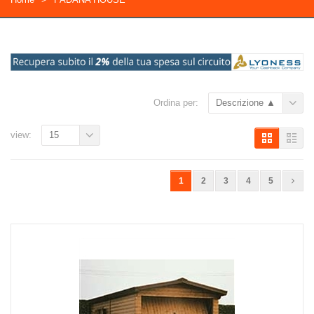
Ordina per:
Descrizione ▲
view:
15
1
2
3
4
5