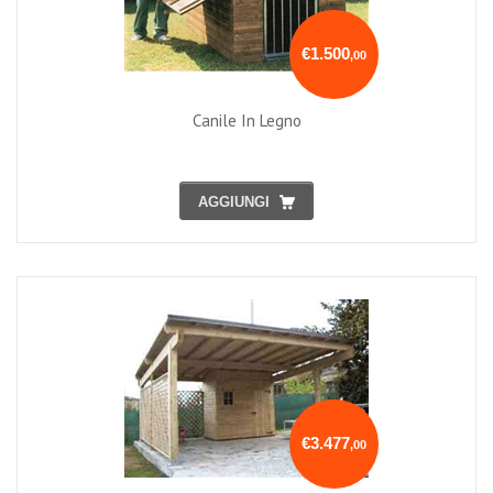
€1.500
,00
Canile In Legno
AGGIUNGI
€3.477
,00