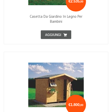
€2.535
,00
Casetta Da Giardino In Legno Per
Bambini
AGGIUNGI
€1.800
,00