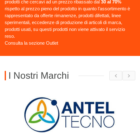
prodotti che cercavi ad un prezzo ribassato dal
30 al 70%
rispetto al prezzo pieno del prodotto in quanto l’assortimento è
rappresentato da offerte rimanenze, prodotti difettati, linee
sperimentali, eccedenze di produzione di articoli di marca,
prodotti usati, su questi prodotti non viene attivato il servizio
reso.
Consulta la sezione Outlet
I Nostri Marchi