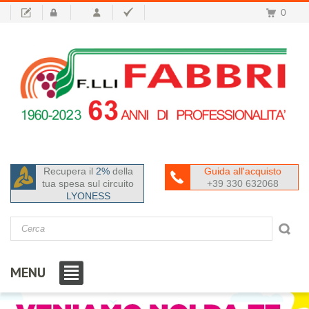
0
Recupera il
2%
della
Guida all'acquisto
tua spesa sul circuito
+39 330 632068
LYONESS
MENU