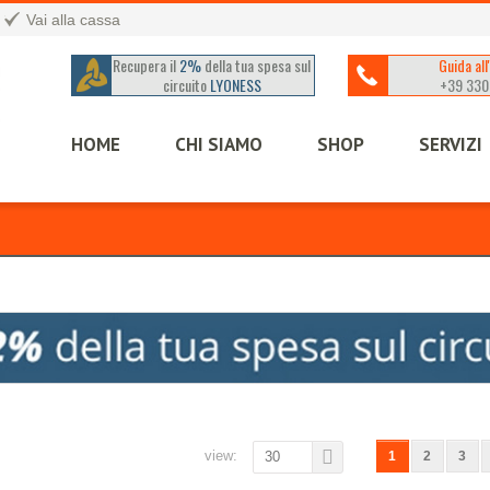
Vai alla cassa
Recupera il
2%
della tua spesa sul
Guida all
circuito
LYONESS
+39 330
HOME
CHI SIAMO
SHOP
SERVIZI
view:
30
1
2
3