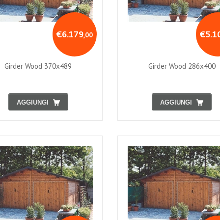
€6.179
€5.1
,00
Girder Wood 370x489
Girder Wood 286x400
AGGIUNGI
AGGIUNGI