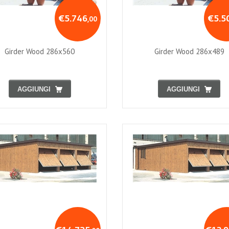
€5.746
€5.5
,00
Girder Wood 286x560
Girder Wood 286x489
AGGIUNGI
AGGIUNGI