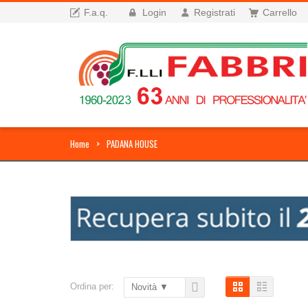
F.a.q.
Login
Registrati
Carrello
Home
PADANA HOUSE
Ordina per:
Novità ▼