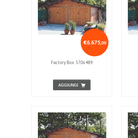
€6.675
,00
Factory Box 370x489
AGGIUNGI