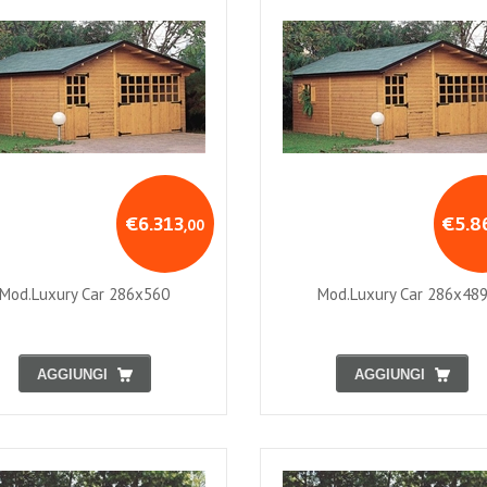
€6.313
€5.8
,00
Mod.luxury Car 286x560
Mod.luxury Car 286x48
AGGIUNGI
AGGIUNGI