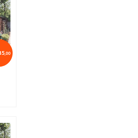
85
,00