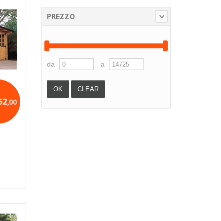
PREZZO
da
a
62
,00
9